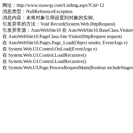
网址：http://www.sxawqy.com/ListImg.aspx?Cid=12
消息类型：NullReferenceException
消息内容：未将对象引用设置到对象的实例。
引发异常的方法：Void Record(System.Web.HttpRequest)
引发异常源：AutoWebSite10 在 AutoWebSite10.BaseClass.Visitors.Re
在 AutoWebSite10.PageClass.Site.Visitor(HttpRequest request)
在 AutoWebSite10.Pages.Page_Load(Object sender, EventArgs e)
在 System.Web.UI.Control.OnLoad(EventArgs e)
在 System.Web.UI.Control.LoadRecursive()
在 System.Web.UI.Control.LoadRecursive()
在 System.Web.UI.Page.ProcessRequestMain(Boolean includeStagesB