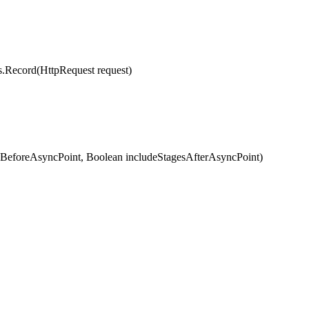
cord(HttpRequest request)
eforeAsyncPoint, Boolean includeStagesAfterAsyncPoint)