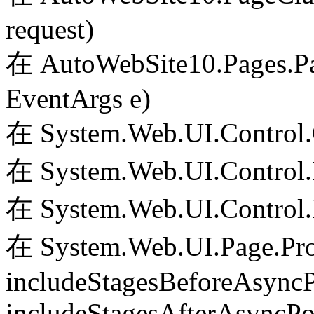
request)
在 AutoWebSite10.Pages.Pa
EventArgs e)
在 System.Web.UI.Control.
在 System.Web.UI.Control.
在 System.Web.UI.Control.
在 System.Web.UI.Page.Pr
includeStagesBeforeAsyncP
includeStagesAfterAsyncPo